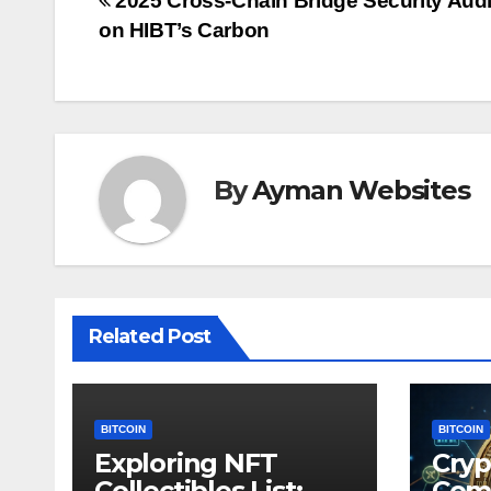
Post
2025 Cross-Chain Bridge Security Audi
on HIBT’s Carbon
navigation
By
Ayman Websites
Related Post
BITCOIN
BITCOIN
Exploring NFT
Cryp
Collectibles List:
Com