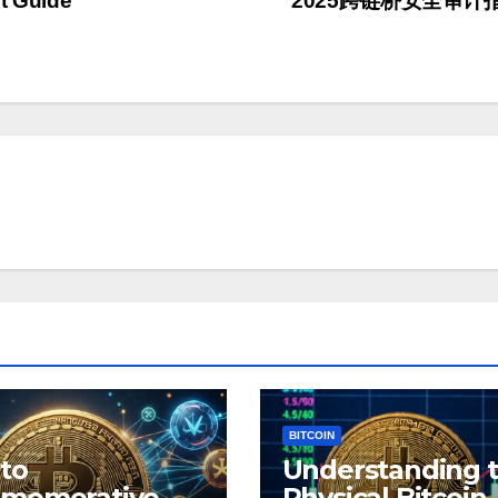
t Guide
2025跨链桥安全审计
BITCOIN
to
Understanding 
memorative
Physical Bitcoin