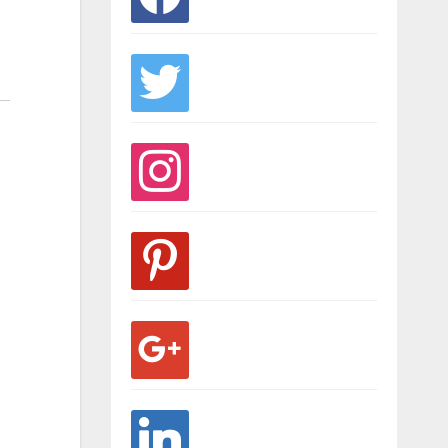
twitter
instagram
pinterest
google
linkedin