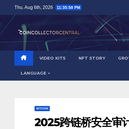
Skip
Thu. Aug 6th, 2026
11:36:00 PM
to
content
VIDEO KITS
NFT STORY
GRO
LANGUAGE
BITCOIN
2025跨链桥安全审计