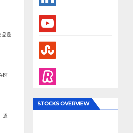
youtube
商品是
stumbleupon
revolut
在区
STOCKS OVERVIEW
。通