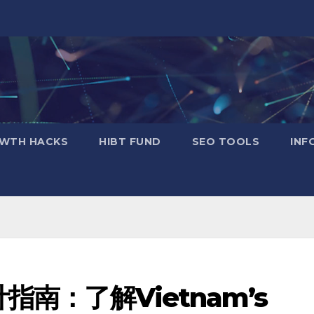
WTH HACKS
​HIBT FUND​
SEO TOOLS
INF
指南：了解Vietnam’s